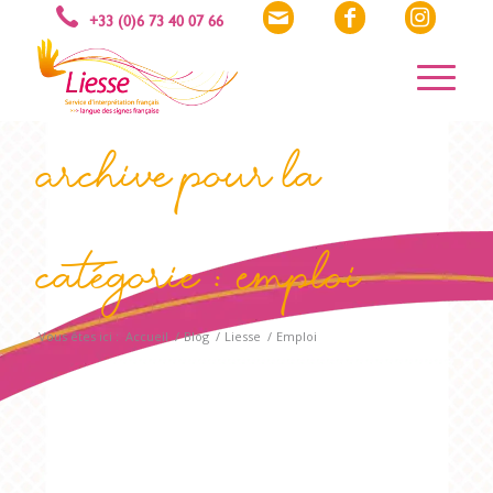
Archive pour la
catégorie : Emploi
Vous êtes ici :
Accueil
/
Blog
/
Liesse
/
Emploi